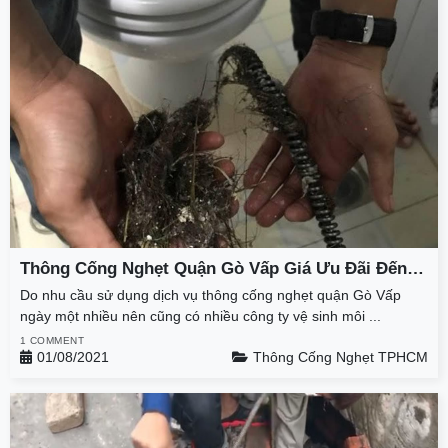
Thông Cống Nghẹt Quận Gò Vấp Giá Ưu Đãi Đến
50%, Bảo Hành 60 Tháng
Do nhu cầu sử dụng dịch vụ thông cống nghẹt quận Gò Vấp
ngày một nhiều nên cũng có nhiều công ty vệ sinh môi ...
1 COMMENT
01/08/2021
Thông Cống Nghẹt TPHCM