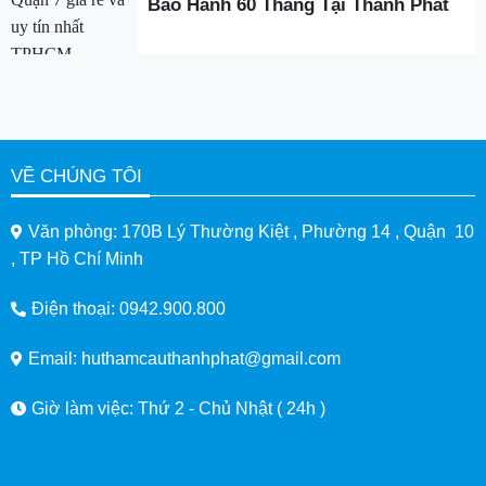
Bảo Hành 60 Tháng Tại Thành Phát
VỀ CHÚNG TÔI
Văn phòng: 170B Lý Thường Kiệt , Phường 14 , Quận 10
, TP Hồ Chí Minh
Điện thoại: 0942.900.800
Email: huthamcauthanhphat@gmail.com
Giờ làm việc: Thứ 2 - Chủ Nhật ( 24h )