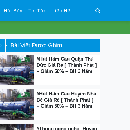
Hút Bùn
Tin Tức
Liên Hệ
Bài Viết Được Ghim
#Hút Hầm Cầu Quận Thủ
Đức Giá Rẻ [ Thành Phát ]
– Giảm 50% – BH 3 Năm
#Hút Hầm Cầu Huyện Nhà
Bè Giá Rẻ [ Thành Phát ]
– Giảm 50% – BH 3 Năm
#Thông cống nghẹt Huyện