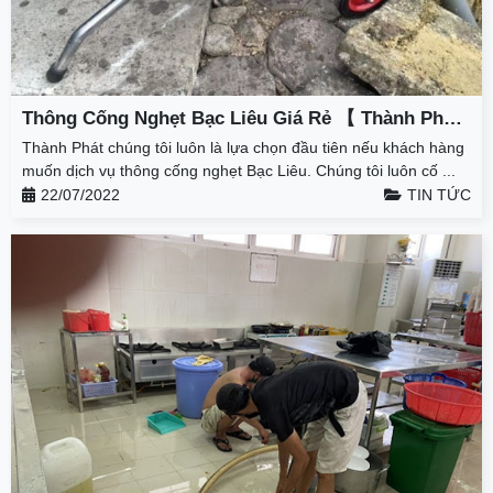
Thông Cống Nghẹt Bạc Liêu Giá Rẻ 【 Thành Phát
】 – Giảm 50% – BH 3 Năm
Thành Phát chúng tôi luôn là lựa chọn đầu tiên nếu khách hàng
muốn dịch vụ thông cống nghẹt Bạc Liêu. Chúng tôi luôn cố ...
22/07/2022
TIN TỨC