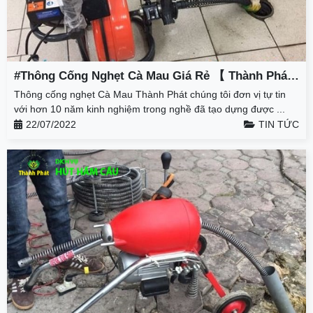
#Thông Cống Nghẹt Cà Mau Giá Rẻ 【 Thành Phát
】 – Giảm 50% – BH 3 Năm
Thông cống nghẹt Cà Mau Thành Phát chúng tôi đơn vị tự tin
với hơn 10 năm kinh nghiệm trong nghề đã tạo dựng được ...
22/07/2022
TIN TỨC