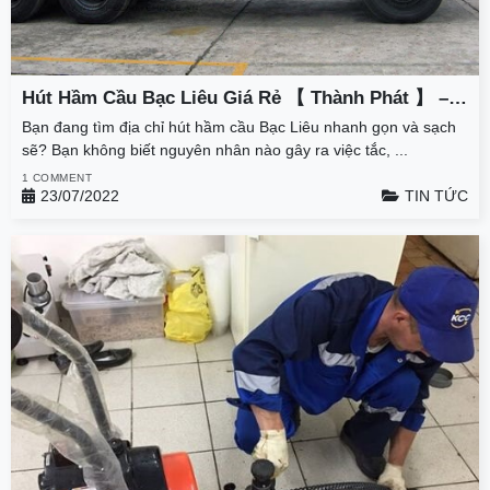
Hút Hầm Cầu Bạc Liêu Giá Rẻ 【 Thành Phát 】 –
Giảm 50% – BH 3 Năm
Bạn đang tìm địa chỉ hút hầm cầu Bạc Liêu nhanh gọn và sạch
sẽ? Bạn không biết nguyên nhân nào gây ra việc tắc, ...
1 COMMENT
23/07/2022
TIN TỨC