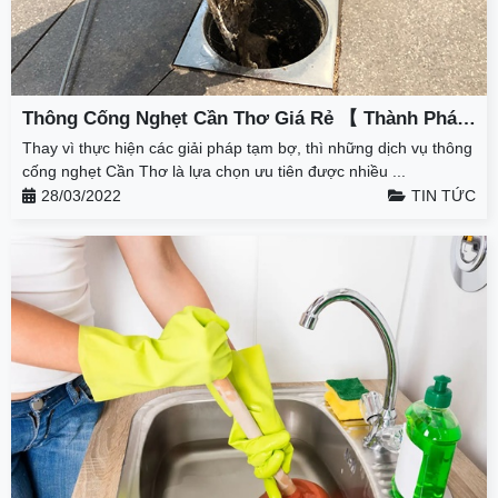
Thông Cống Nghẹt Cần Thơ Giá Rẻ 【 Thành Phát
】 – Giảm 50% – BH 3 Năm
Thay vì thực hiện các giải pháp tạm bợ, thì những dịch vụ thông
cống nghẹt Cần Thơ là lựa chọn ưu tiên được nhiều ...
28/03/2022
TIN TỨC