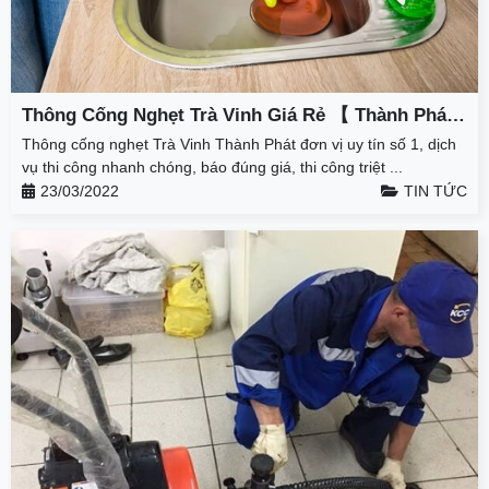
Thông Cống Nghẹt Trà Vinh Giá Rẻ 【 Thành Phát
】 – Giảm 50% – BH 3 Năm
Thông cống nghẹt Trà Vinh Thành Phát đơn vị uy tín số 1, dịch
vụ thi công nhanh chóng, báo đúng giá, thi công triệt ...
23/03/2022
TIN TỨC