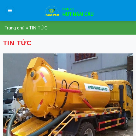
Skip
to
content
Trang chủ
»
TIN TỨC
TIN TỨC