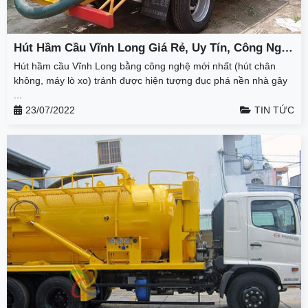
Hút Hầm Cầu Vĩnh Long Giá Rẻ, Uy Tín, Công Nghệ
Mới Không Đục Phá
Hút hầm cầu Vĩnh Long bằng công nghệ mới nhất (hút chân
không, máy lò xo) tránh được hiện tượng đục phá nền nhà gây
...
23/07/2022
TIN TỨC