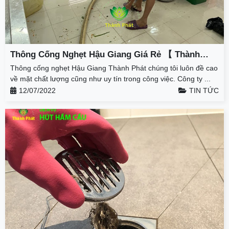
Thông Cống Nghẹt Hậu Giang Giá Rẻ 【 Thành
Phát 】 – Giảm 50% – BH 3 Năm
Thông cống nghẹt Hậu Giang Thành Phát chúng tôi luôn đề cao
về mặt chất lượng cũng như uy tín trong công việc. Công ty ...
12/07/2022
TIN TỨC