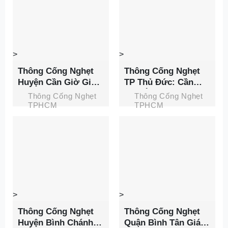
>
>
Thông Cống Nghẹt
Thông Cống Nghẹt
Huyện Cần Giờ Giá
TP Thủ Đức: Cần
Rẻ, Phục Vụ 24h,
Chú Ý Những Điều
Thông Cống Nghẹt
Thông Cống Nghẹt
Cam Kết Sạch Sẽ
Sau
TPHCM
TPHCM
>
>
Thông Cống Nghẹt
Thông Cống Nghẹt
Huyện Bình Chánh
Quận Bình Tân Giá