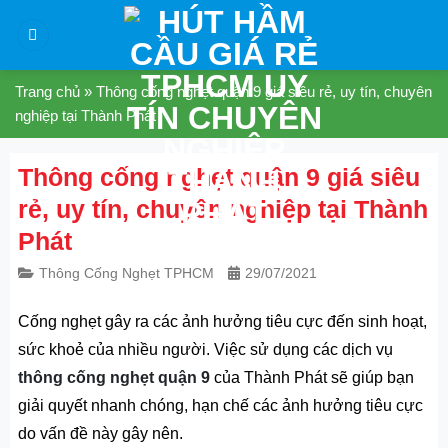
Skip
to
content
Trang chủ
»
Thông cống nghẹt quận 9 giá siêu rẻ, uy tín, chuyên
nghiệp tại Thành Phát
Thông cống nghẹt quận 9 giá siêu
rẻ, uy tín, chuyên nghiệp tại Thành
Phát
Thông Cống Nghẹt TPHCM
29/07/2021
Cống nghẹt gây ra các ảnh hưởng tiêu cực đến sinh hoạt,
sức khoẻ của nhiều người. Việc sử dụng các dịch vụ
thông cống nghẹt quận 9
của Thành Phát sẽ giúp bạn
giải quyết nhanh chóng, hạn chế các ảnh hưởng tiêu cực
do vấn đề này gây nên.