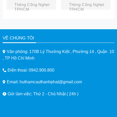
Giá Rẻ, Triệt Để
Rẻ, Chỉ Từ 100K Tại
Thông Cống Nghẹt
Thông Cống Nghẹt
100% Tại Thành Phát
Thành Phát
TPHCM
TPHCM
VỀ CHÚNG TÔI
Văn phòng: 170B Lý Thường Kiệt , Phường 14 , Quận 10
, TP Hồ Chí Minh
Điện thoại: 0942.900.800
Email: huthamcauthanhphat@gmail.com
Giờ làm việc: Thứ 2 - Chủ Nhật ( 24h )