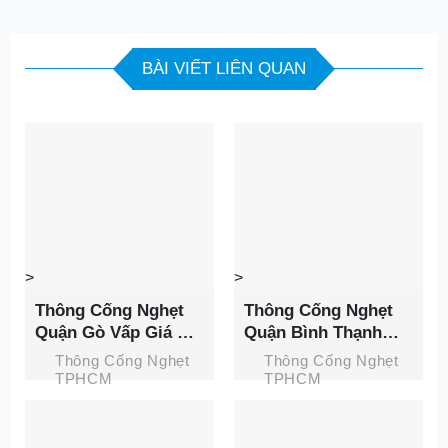
BÀI VIẾT LIÊN QUAN
>
>
Thông Cống Nghẹt
Thông Cống Nghẹt
Quận Gò Vấp Giá Ưu
Quận Bình Thạnh
Đãi Đến 50%, Bảo
Giá Rẻ, Phục Vụ 24/7
Thông Cống Nghẹt
Thông Cống Nghẹt
Hành 60 Tháng
Tại Thành Phát
TPHCM
TPHCM