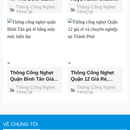
Chú Ý Những Điều
Giá Rẻ, Triệt Để
Thông Cống Nghẹt
Thông Cống Nghẹt
Sau
100% Tại Thành Phát
TPHCM
TPHCM
>
>
Thông Cống Nghẹt
Thông Cống Nghẹt
Quận Bình Tân Giá
Quận 12 Giá Rẻ,
Rẻ, Chỉ Từ 100K Tại
Chất Lượng Tốt Nhất
Thông Cống Nghẹt
Thông Cống Nghẹt
Thành Phát
Tại Thành Phát
TPHCM
TPHCM
VỀ CHÚNG TÔI