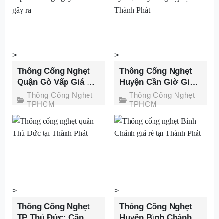
>
>
Thông Cống Nghẹt
Thông Cống Nghẹt
Quận Gò Vấp Giá Ưu
Huyện Cần Giờ Giá
Đãi Đến 50%, Bảo
Rẻ, Phục Vụ 24h,
Thông Cống Nghẹt
Thông Cống Nghẹt
Hành 60 Tháng
Cam Kết Sạch Sẽ
TPHCM
TPHCM
>
>
Thông Cống Nghẹt
Thông Cống Nghẹt
TP Thủ Đức: Cần
Huyện Bình Chánh