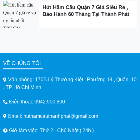
Hút Hầm Cầu Quận 7 Giá Siêu Rẻ ,
Bảo Hành 60 Tháng Tại Thành Phát
VỀ CHÚNG TÔI
Văn phòng: 170B Lý Thường Kiệt , Phường 14 , Quận 10
, TP Hồ Chí Minh
Điện thoại: 0942.900.800
Email: huthamcauthanhphat@gmail.com
Giờ làm việc: Thứ 2 - Chủ Nhật ( 24h )