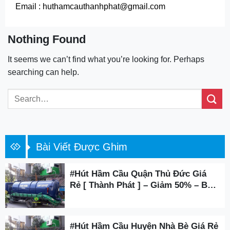
Email : huthamcauthanhphat@gmail.com
Nothing Found
It seems we can’t find what you’re looking for. Perhaps
searching can help.
Bài Viết Được Ghim
#Hút Hầm Cầu Quận Thủ Đức Giá
Rẻ [ Thành Phát ] – Giảm 50% – BH
3 Năm
#Hút Hầm Cầu Huyện Nhà Bè Giá Rẻ