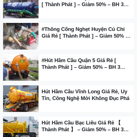
[ Thành Phát ] – Giảm 50% – BH 3
Năm
#Thông Cống Nghẹt Huyện Củ Chi
Giá Rẻ [ Thành Phát ] – Giảm 50% –
BH 3 Năm
#Hút Hầm Cầu Quận 5 Giá Rẻ [
Thành Phát ] – Giảm 50% – BH 3
Năm
Hút Hầm Cầu Vĩnh Long Giá Rẻ, Uy
Tín, Công Nghệ Mới Không Đục Phá
Hút Hầm Cầu Bạc Liêu Giá Rẻ 【
Thành Phát 】 – Giảm 50% – BH 3
Năm