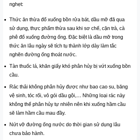
nghẹt:
Thức ăn thừa đổ xuống bồn rửa bát, dầu mỡ đã qua
sử dụng, thực phẩm thừa sau khi sơ chế, cặn trà, cà
phê đổ xuống đường ống. Đặc biệt là dầu mỡ trong
thức ăn lâu ngày sẽ tích tụ thành lớp dày làm tắc
nghẽn đường ống thoát nước.
Tàn thuốc lá, khăn giấy khó phân hủy bị vứt xuống bồn
cầu.
Rác thải không phân hủy được như bao cao su, băng
vệ sinh, tóc rối, vỏ gói dầu gội,… Những loại rác này
không thể phân hủy tự nhiên nên khi xuống hầm cầu
sẽ làm hầm cầu mau đầy.
Nứt vỡ đường ống nước do thời gian sử dụng lâu
chưa bảo hành.