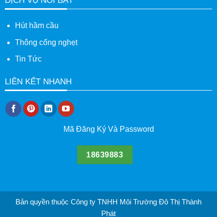
DỊCH VỤ NỔI BẬT
Hút hầm cầu
Thông cống nghẹt
Tin Tức
LIÊN KẾT NHANH
Mã Đăng Ký Và Password
18639883
Bản quyền thuộc Công ty TNHH Môi Trường Đô Thị Thành
Phát