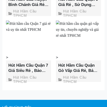
Bình Chánh Giá Rẻ,
Giá Rẻ , Sử Dụng
Nhanh Chóng Tại
Công Nghệ Hiện Đại
Hút Hầm Cầu
Hút Hầm Cầu
Thành Phát
Nhất
TPHCM
TPHCM
>
>
Hút Hầm Cầu Quận 7
Hút Hầm Cầu Quận
Giá Siêu Rẻ , Bảo
Gò Vấp Giá Rẻ, Bảo
Hành 60 Tháng Tại
Hành Tới 36 Tháng
Hút Hầm Cầu
Hút Hầm Cầu
Thành Phát
Tại Thành Phát
TPHCM
TPHCM