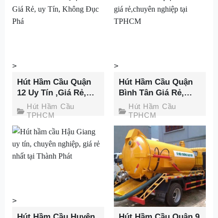
>
>
Hút Hầm Cầu Quận
Hút Hầm Cầu Quận
12 Uy Tín ,Giá Rẻ,
Bình Tân Giá Rẻ,
Không Đục Phá –
Nhanh Chóng,
Hút Hầm Cầu
Hút Hầm Cầu
Thành Phát
Không Đục Phá
TPHCM
TPHCM
>
>
Hút Hầm Cầu Huyện
Hút Hầm Cầu Quận 9