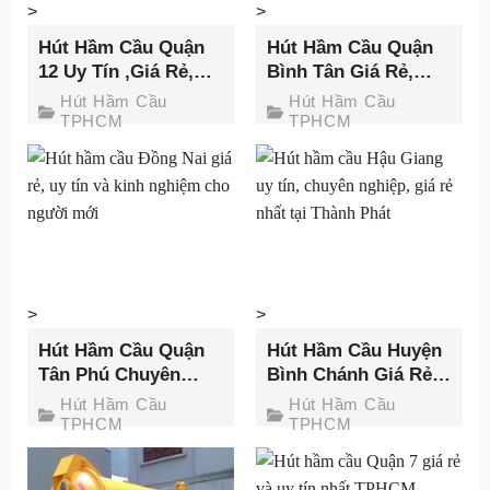
>
>
Hút Hầm Cầu Quận
Hút Hầm Cầu Quận
12 Uy Tín ,Giá Rẻ,
Bình Tân Giá Rẻ,
Không Đục Phá –
Nhanh Chóng,
Hút Hầm Cầu
Hút Hầm Cầu
Thành Phát
Không Đục Phá
TPHCM
TPHCM
>
>
Hút Hầm Cầu Quận
Hút Hầm Cầu Huyện
Tân Phú Chuyên
Bình Chánh Giá Rẻ,
Nghiệp Ưu Đãi 30%
Nhanh Chóng Tại
Hút Hầm Cầu
Hút Hầm Cầu
Tại Thành Phát
Thành Phát
TPHCM
TPHCM