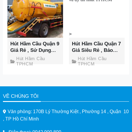
>
>
Hút Hầm Cầu Quận 9
Hút Hầm Cầu Quận 7
Giá Rẻ , Sử Dụng
Giá Siêu Rẻ , Bảo
Công Nghệ Hiện Đại
Hành 60 Tháng Tại
Hút Hầm Cầu
Hút Hầm Cầu
Nhất
Thành Phát
TPHCM
TPHCM
VỀ CHÚNG TÔI
Văn phòng: 170B Lý Thường Kiệt , Phường 14 , Quận 10
, TP Hồ Chí Minh