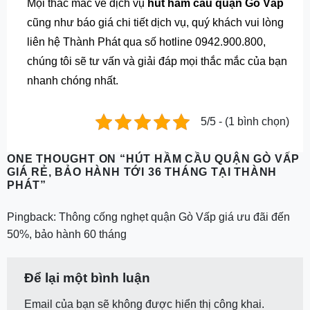
Mọi thắc mắc về dịch vụ
hút hầm cầu quận Gò Vấp
cũng như báo giá chi tiết dịch vụ, quý khách vui lòng
liên hệ Thành Phát qua số hotline 0942.900.800,
chúng tôi sẽ tư vấn và giải đáp mọi thắc mắc của bạn
nhanh chóng nhất.
5/5 - (1 bình chọn)
ONE THOUGHT ON “
HÚT HẦM CẦU QUẬN GÒ VẤP
GIÁ RẺ, BẢO HÀNH TỚI 36 THÁNG TẠI THÀNH
PHÁT
”
Pingback:
Thông cống nghẹt quận Gò Vấp giá ưu đãi đến
50%, bảo hành 60 tháng
Để lại một bình luận
Email của bạn sẽ không được hiển thị công khai.